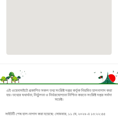
০১৯০৮৮৮৮৮৮৮
মাদকদ্রব্য নিয়ন্ত্রণ হটলাইন
১৬১১৩
জরুরী অভ্যন্তরীণ নৌ-পরিবহন হটলাইন
১৬৪৪৫
পাসপোর্ট বাতায়ন হটলাইন
এই ওয়েবসাইটে প্রকাশিত সকল তথ্য সংশ্লিষ্ট দপ্তর কর্তৃক নিয়মিত হালনাগাদ করা
১৬১৭১
হয়। তথ্যের যথার্থতা, নির্ভুলতা ও নির্ভরযোগ্যতা নিশ্চিত করতে সংশ্লিষ্ট দপ্তর সর্বদা
সচেষ্ট।
বাংলাদেশ মুক্তিযোদ্ধা কল্যাণ ট্রাস্ট
সাইটটি শেষ হাল-নাগাদ করা হয়েছে: সোমবার, ১১ মে, ২০২৬ এ ১৩:২২:৫৫