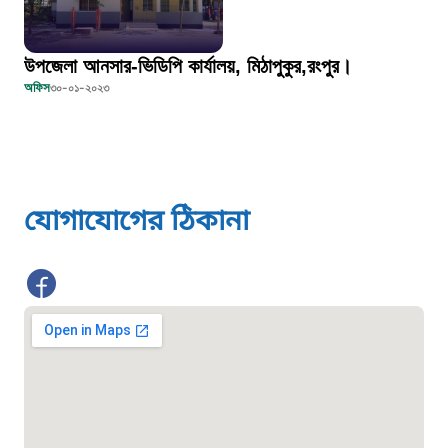
দুদক
১০২
উপজেলা আনসার-ভিডিপি কার্যালয়, মিঠাপুকুর,রংপুর।
অফিস
৩০-০১-২০২৩
দুর্যোগের আগাম বার্তা
১৬১২২
যোগাযোগের ঠিকানা
স্মার্ট ভূমি সেবা
১০৯৮
শিশু সহায়তা লাইন
১৬১০৯
বাংলাদেশ কর্মচারী কল্যাণ বোর্ড হটলাইন